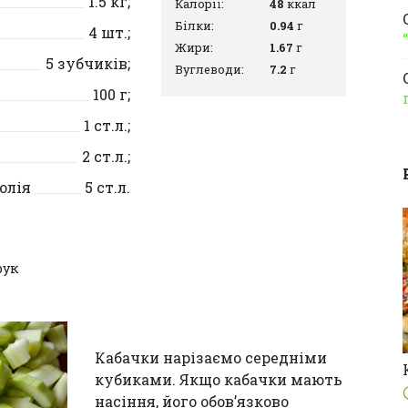
1.5
кг;
Калорії:
48
ккал
Білки:
0.94
г
4
шт.;
Жири:
1.67
г
5
зубчиків;
Вуглеводи:
7.2
г
100
г;
1
ст.л.;
2
ст.л.;
олія
5
ст.л.
рук
Кабачки нарізаємо середніми
кубиками. Якщо кабачки мають
насіння, його обов’язково