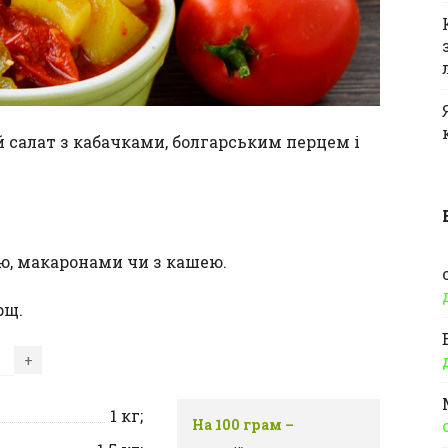
салат з кабачками, болгарським перцем і
.
ю, макаронами чи з кашею.
рщ.
+
1
кг;
На 100 грам –