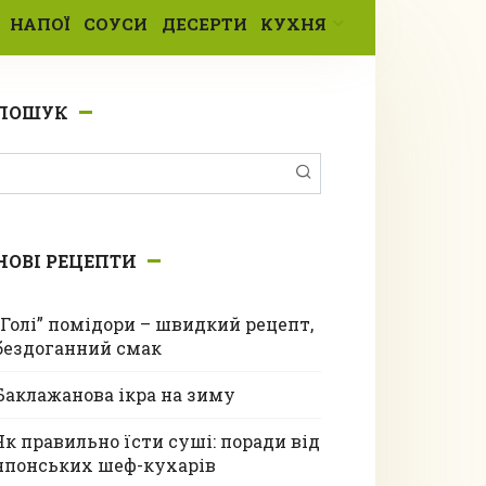
НАПОЇ
СОУСИ
ДЕСЕРТИ
КУХНЯ
ПОШУК
Пошук:
НОВІ РЕЦЕПТИ
“Голі” помідори – швидкий рецепт,
бездоганний смак
Баклажанова ікра на зиму
Як правильно їсти суші: поради від
японських шеф-кухарів