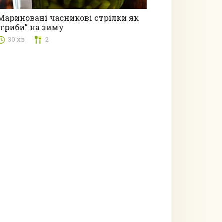
Мариновані часникові стрілки як
“гриби” на зиму
Консервація
30 хв
2