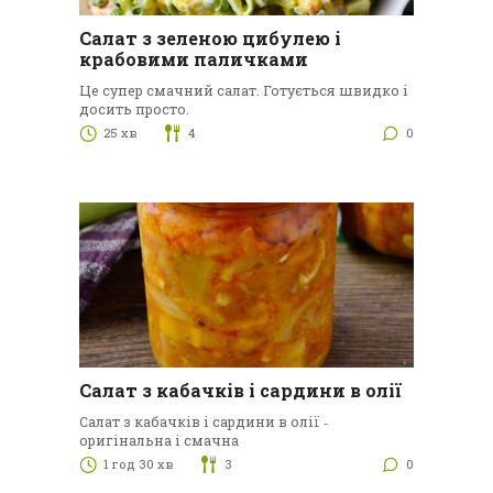
Салат з зеленою цибулею і
крабовими паличками
Це супер смачний салат. Готується швидко і
досить просто.
25 хв
4
0
Салат з кабачків і сардини в олії
Салат з кабачків і сардини в олії ‑
оригінальна і смачна
1 год 30 хв
3
0