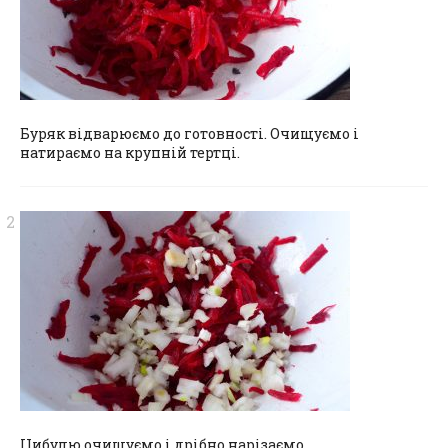
Буряк відварюємо до готовності. Очищуємо і
натираємо на крупній тертці.
Цибулю очищуємо і дрібно нарізаємо.