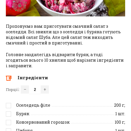
Пропонуємо вам приготувати смачний салат з
оселедця. Всі звикли що з оселедця і буряка готують
відомий салат Шуба. Але цей салат теж виходить
смачний і простий в приготуванні.
Головне заздалегідь відварити буряк, а тоді
згодиться всього 10 хвилин щоб нарізати інгредієнти
і заправити.
Інгредієнти
–
+
Порції:
Оселедець філе
200
г;
Буряк
1
шт.
Консервований горошок
100
г;
Цибуля
1
шт.