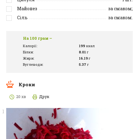
Майонез
за смаком;
Сіль
за смаком.
На 100 грам –
Калорії:
199
ккал
Білки:
8.01
г
Жири:
16.19
г
Вуглеводи:
5.37
г
Кроки
20 хв
Друк