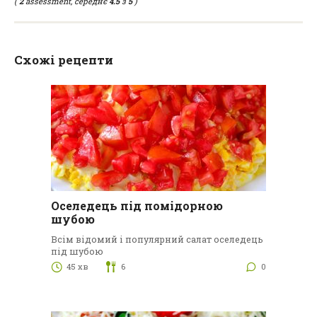
(
2
assessment, середнє
4.5
з
5
)
Схожі рецепти
Оселедець під помідорною
шубою
Всім відомий і популярний салат оселедець
під шубою
45 хв
6
0