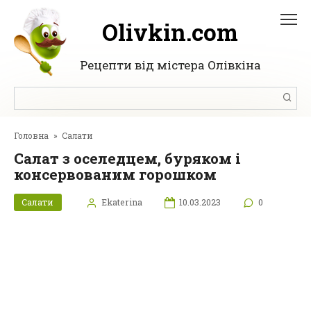
Перейти
до
Olivkin.com
вмісту
Рецепти від містера Олівкіна
Пошук:
Головна
»
Салати
Салат з оселедцем, буряком і
консервованим горошком
Салати
Ekaterina
10.03.2023
0