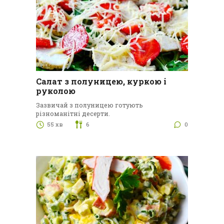
Салат з полуницею, куркою і
руколою
Зазвичай з полуницею готують
різноманітні десерти.
55 хв
6
0