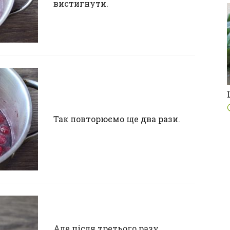
вистигнути.
Так повторюємо ще два рази.
Але після третього разу