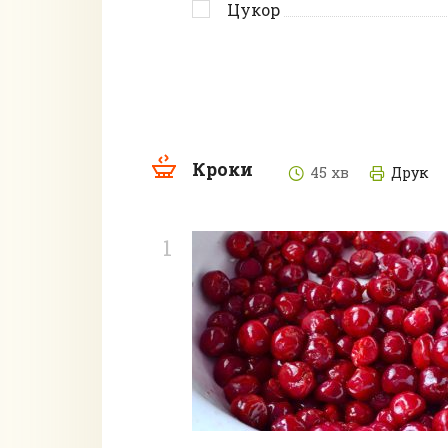
Цукор
Кроки
45 хв
Друк