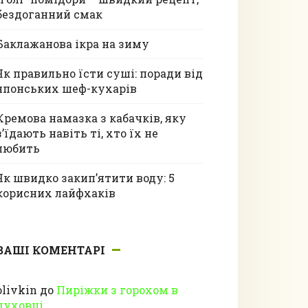
бездоганний смак
Баклажанова ікра на зиму
Як правильно їсти суші: поради від
японських шеф-кухарів
Кремова намазка з кабачків, яку
з’їдають навіть ті, хто їх не
любить
Як швидко закип’ятити воду: 5
корисних лайфхаків
ВАШІ КОМЕНТАРІ
olivkin
до
Пиріжки з горохом в
духовці