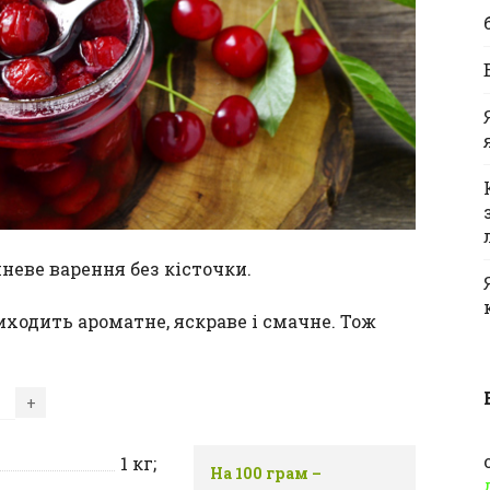
еве варення без кісточки.
иходить ароматне, яскраве і смачне. Тож
+
1
кг;
На 100 грам –