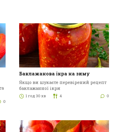
Баклажанова ікра на зиму
Якщо ви шукаєте перевірений рецепт
та
баклажанної ікри
1 год 30 хв
4
0
0