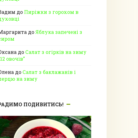
Вадим
до
Пиріжки з горохом в
духовці
Маргарита
до
Яблука запечені з
сиром
Оксана
до
Салат з огірків на зиму
“12 овочів”
Олена
до
Салат з баклажанів і
перцю на зиму
РАДИМО ПОДИВИТИСЬ!