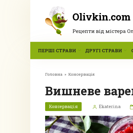
Перейти
до
Olivkin.com
вмісту
Рецепти від містера О
ПЕРШІ СТРАВИ
ДРУГІ СТРАВИ
Головна
»
Консервація
Вишневе варе
Консервація
Ekaterina