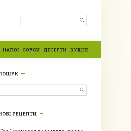
Пошук:
НАПОЇ
СОУСИ
ДЕСЕРТИ
КУХНЯ
ПОШУК
Пошук:
НОВІ РЕЦЕПТИ
“Голі” помідори – швидкий рецепт,