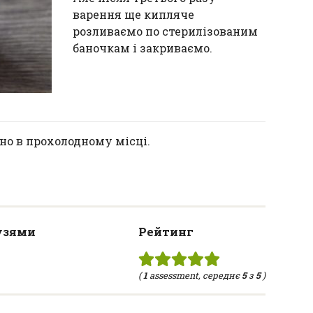
варення ще кипляче
розливаємо по стерилізованим
баночкам і закриваємо.
но в прохолодному місці.
узями
Рейтинг
(
1
assessment, середнє
5
з
5
)