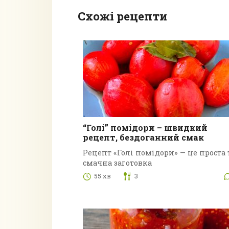
Схожі рецепти
“Голі” помідори – швидкий
рецепт, бездоганний смак
Рецепт «Голі помідори» — це проста 
смачна заготовка
55 хв
3