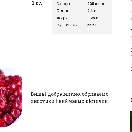
1
кг.
Калорії:
225
ккал
Білки:
0.4
г
Жири:
0.25
г
Вуглеводи:
55.5
г
Вишні добре миємо, обриваємо
хвостики і виймаємо кісточки.