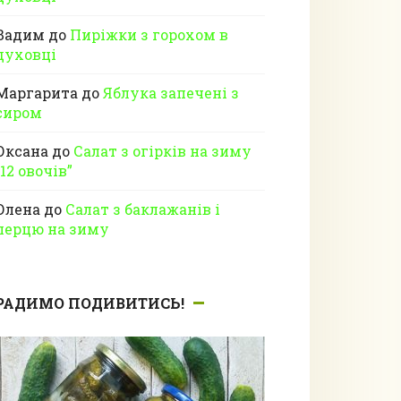
Вадим
до
Пиріжки з горохом в
духовці
Маргарита
до
Яблука запечені з
сиром
Оксана
до
Салат з огірків на зиму
“12 овочів”
Олена
до
Салат з баклажанів і
перцю на зиму
РАДИМО ПОДИВИТИСЬ!