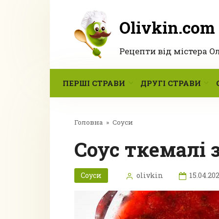
Перейти
до
Olivkin.com
вмісту
Рецепти від містера О
ПЕРШІ СТРАВИ
ДРУГІ СТРАВИ
Головна
»
Соуси
Соус ткемалі 
Соуси
olivkin
15.04.20