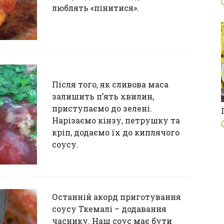
люблять «пінитися».
Після того, як сливова маса
залишить п’ять хвилин,
приступаємо до зелені.
Нарізаємо кінзу, петрушку та
кріп, додаємо їх до киплячого
соусу.
Останній акорд приготування
соусу Ткемалі – додавання
часнику. Наш соус має бути