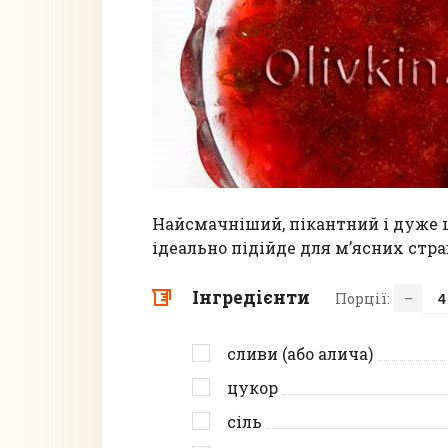
Найсмачніший, пікантний і дуже ц
ідеально підійде для м’ясних стра
Інгредієнти
Порції:
–
сливи (або алича)
цукор
сіль