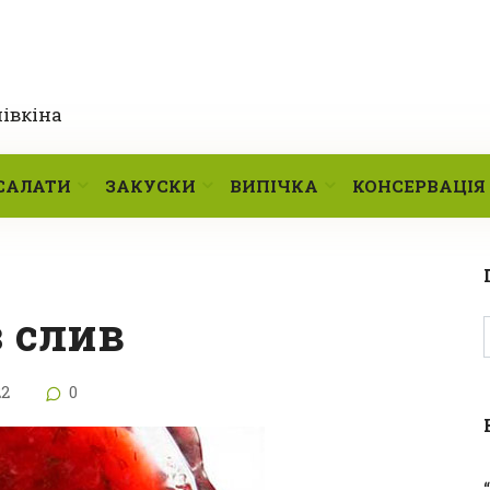
лівкіна
САЛАТИ
ЗАКУСКИ
ВИПІЧКА
КОНСЕРВАЦІЯ
з слив
22
0