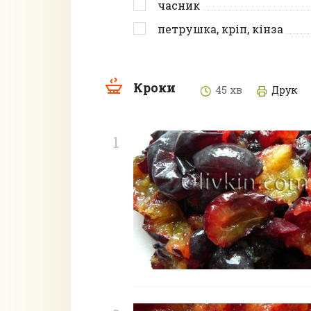
часник
петрушка, кріп, кінза
Кроки
45 хв
Друк