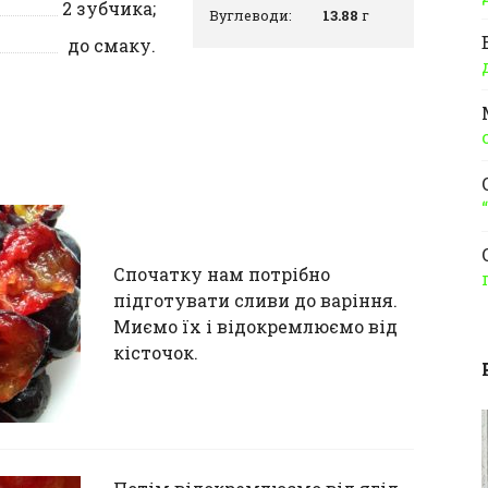
2
зубчика;
Вуглеводи:
13.88
г
до смаку.
Спочатку нам потрібно
підготувати сливи до варіння.
Миємо їх і відокремлюємо від
кісточок.