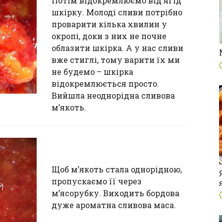
Потім відокремлюємо від ягід
шкірку. Молоді сливи потрібно
проварити кілька хвилин у
окропі, доки з них не почне
облазити шкірка. А у нас сливи
вже стиглі, тому варити їх ми
не будемо – шкірка
відокремлюється просто.
Вийшла неоднорідна сливова
м’якоть.
Щоб м’якоть стала однорідною,
пропускаємо її через
м’ясорубку. Виходить бордова
дуже ароматна сливова маса.