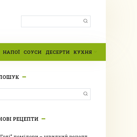
Пошук:
НАПОЇ
СОУСИ
ДЕСЕРТИ
КУХНЯ
ПОШУК
Пошук:
НОВІ РЕЦЕПТИ
“Голі” помідори – швидкий рецепт,