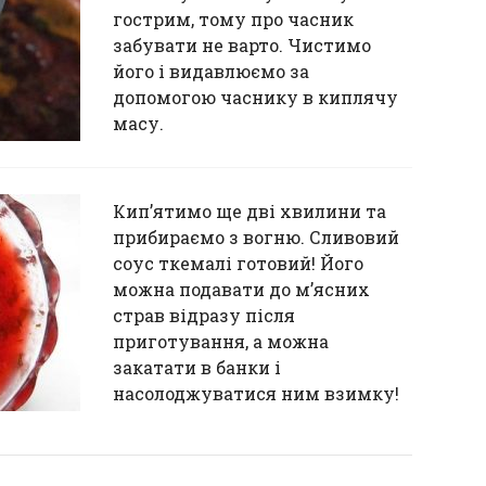
гострим, тому про часник
забувати не варто. Чистимо
його і видавлюємо за
допомогою часнику в киплячу
масу.
Кип’ятимо ще дві хвилини та
прибираємо з вогню. Сливовий
соус ткемалі готовий! Його
можна подавати до м’ясних
страв відразу після
приготування, а можна
закатати в банки і
насолоджуватися ним взимку!