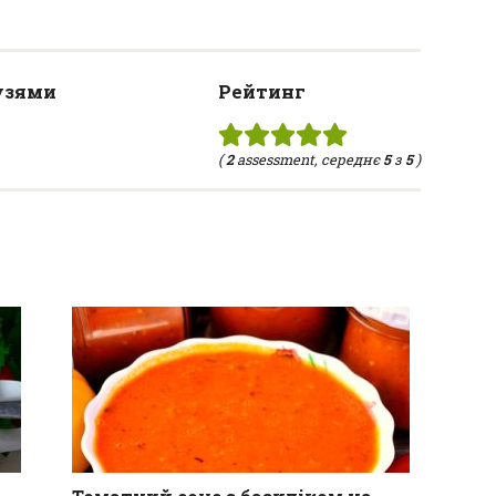
узями
Рейтинг
(
2
assessment, середнє
5
з
5
)