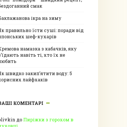
бездоганний смак
Баклажанова ікра на зиму
Як правильно їсти суші: поради від
японських шеф-кухарів
Кремова намазка з кабачків, яку
з’їдають навіть ті, хто їх не
любить
Як швидко закип’ятити воду: 5
корисних лайфхаків
ВАШІ КОМЕНТАРІ
olivkin
до
Пиріжки з горохом в
духовці