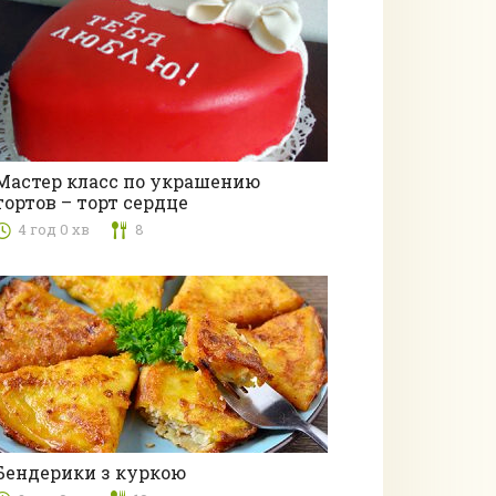
Мастер класс по украшению
тортов – торт сердце
Випічка
4 год 0 хв
8
Бендерики з куркою