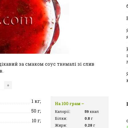
ікавий за смаком соус ткемалі зі слив
в.
+
1
кг;
На 100 грам –
50
г;
Калорії:
59
ккал
Білки:
0.8
г
10
г;
Жири:
0.28
г