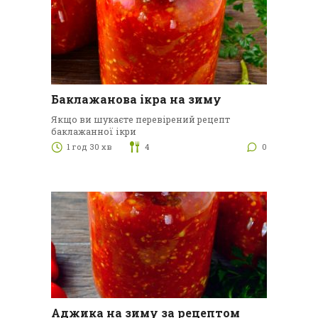
Баклажанова ікра на зиму
Якщо ви шукаєте перевірений рецепт
баклажанної ікри
1 год 30 хв
4
0
Аджика на зиму за рецептом