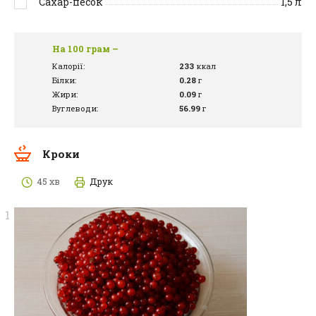
Сахар-песок
1,5
л
На 100 грам –
Калорії:
233
ккал
Білки:
0.28
г
Жири:
0.09
г
Вуглеводи:
56.99
г
Кроки
45 хв
Друк