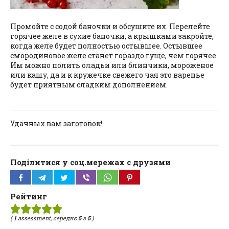
Промойте с содой баночки и обсушите их. Перелейте
горячее желе в сухие баночки, а крышками закройте,
когда желе будет полностью остывшее. Остывшее
смородиновое желе станет гораздо гуще, чем горячее.
Им можно полить оладьи или блинчики, мороженое
или кашу, да и к кружечке свежего чая это варенье
будет приятным сладким дополнением.
Удачных вам заготовок!
Поділитися у соц.мережах с друзями
Рейтинг
(
1
assessment, середнє
5
з
5
)