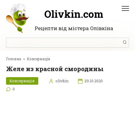
Перейти
до
Olivkin.com
вмісту
Рецепти від містера Олівкіна
Пошук:
Головна
»
Консервація
Желе из красной смородины
Консервація
olivkin
29.10.2020
0