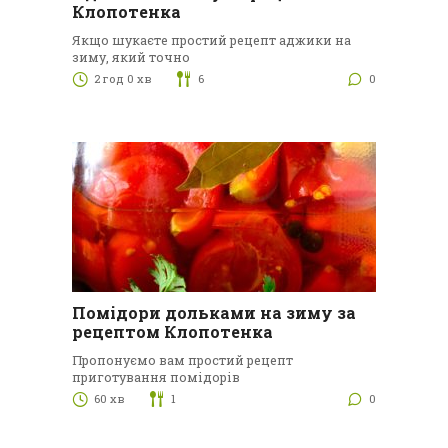
Клопотенка
Якщо шукаєте простий рецепт аджики на
зиму, який точно
2 год 0 хв
6
0
Помідори дольками на зиму за
рецептом Клопотенка
Пропонуємо вам простий рецепт
приготування помідорів
60 хв
1
0