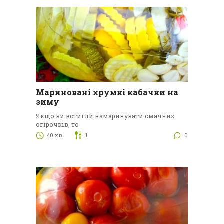
Мариновані хрумкі кабачки на
зиму
Якщо ви встигли намаринувати смачних
огірочків, то
40 хв
1
0