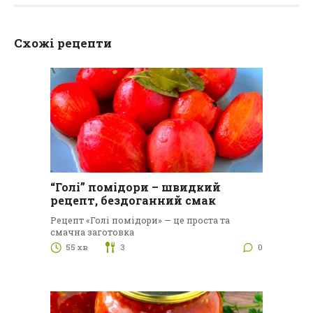
Схожі рецепти
“Голі” помідори – швидкий
рецепт, бездоганний смак
Рецепт «Голі помідори» — це проста та
смачна заготовка
55 хв
3
0