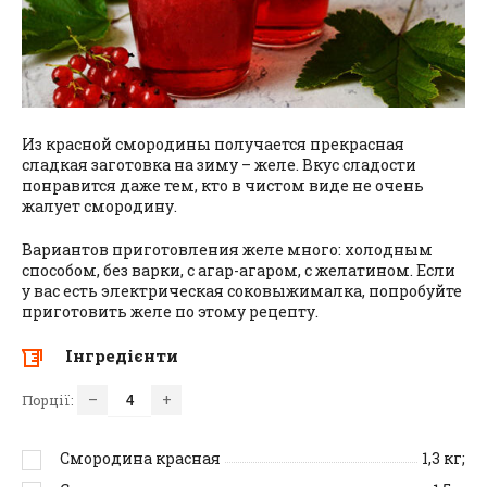
Из красной смородины получается прекрасная
сладкая заготовка на зиму – желе. Вкус сладости
понравится даже тем, кто в чистом виде не очень
жалует смородину.
Вариантов приготовления желе много: холодным
способом, без варки, с агар-агаром, с желатином. Если
у вас есть электрическая соковыжималка, попробуйте
приготовить желе по этому рецепту.
Інгредієнти
–
+
Порції:
Смородина красная
1,3
кг;