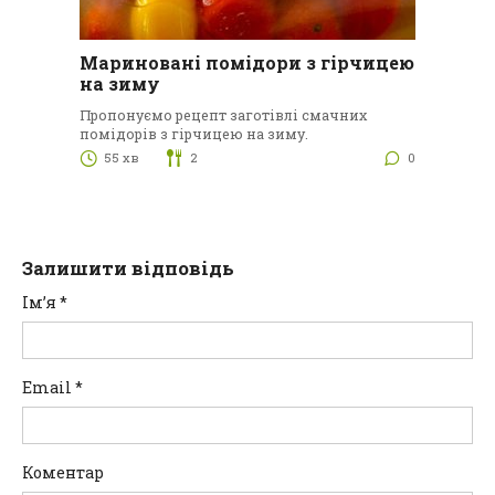
Мариновані помідори з гірчицею
на зиму
Пропонуємо рецепт заготівлі смачних
помідорів з гірчицею на зиму.
55 хв
2
0
Залишити відповідь
Ім’я
*
Email
*
Коментар