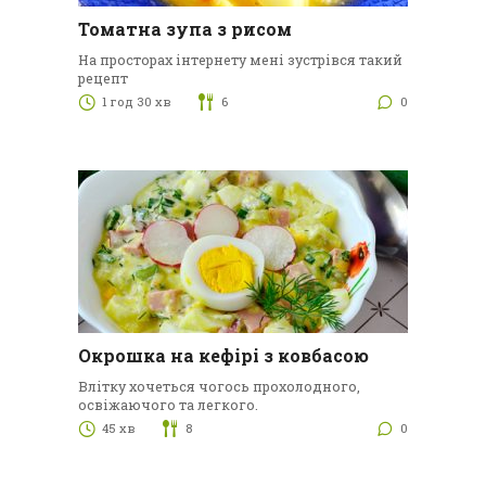
Томатна зупа з рисом
На просторах інтернету мені зустрівся такий
рецепт
1 год 30 хв
6
0
Окрошка на кефірі з ковбасою
Влітку хочеться чогось прохолодного,
освіжаючого та легкого.
45 хв
8
0