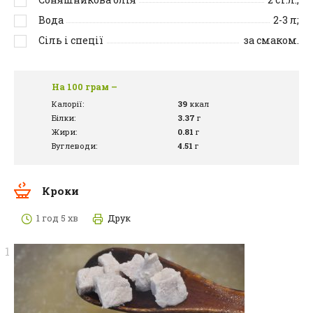
Вода
2-3
л;
Сіль і спеції
за смаком.
На 100 грам –
Калорії:
39
ккал
Білки:
3.37
г
Жири:
0.81
г
Вуглеводи:
4.51
г
Кроки
1 год 5 хв
Друк