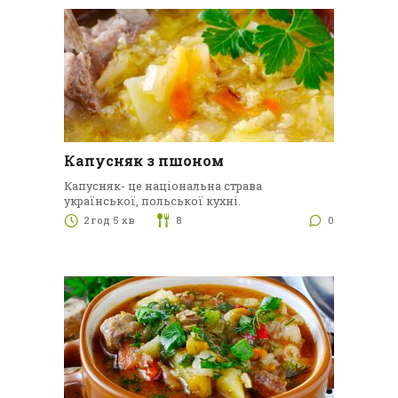
Капусняк з пшоном
Капусняк- це національна страва
української, польської кухні.
2 год 5 хв
8
0