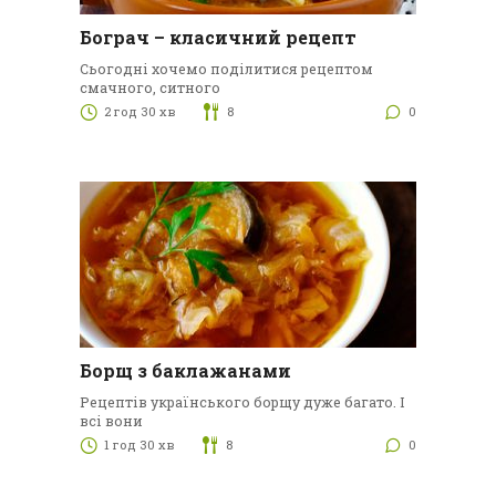
Бограч – класичний рецепт
Сьогодні хочемо поділитися рецептом
смачного, ситного
2 год 30 хв
8
0
Борщ з баклажанами
Рецептів українського борщу дуже багато. І
всі вони
1 год 30 хв
8
0