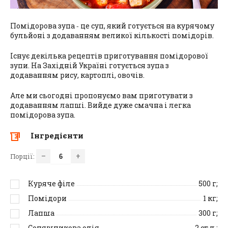
Помідорова зупа ‑ це суп, який готується на курячому
бульйоні з додаванням великої кількості помідорів.
Існує декілька рецептів приготування помідорової
зупи. На Західній Україні готується зупа з
додаванням рису, картоплі, овочів.
Але ми сьогодні пропонуємо вам приготувати з
додаванням лапші. Вийде дуже смачна і легка
помідорова зупа.
Інгредієнти
–
+
Порції:
Куряче філе
500
г;
Помідори
1
кг;
Лапша
300
г;
Соняшникова олія
2
ст.л.;