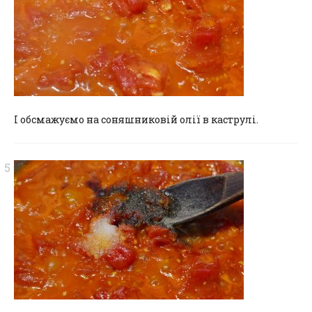
І обсмажуємо на соняшниковій олії в каструлі.