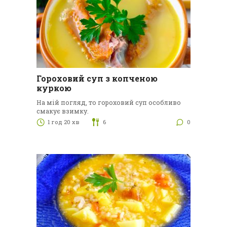
Гороховий суп з копченою
куркою
На мій погляд, то гороховий суп особливо
смакує взимку.
1 год 20 хв
6
0