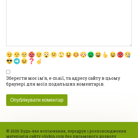
Зберегти моє ім'я, e-mail, та адресу сайту в цьому
браузері для моїх подальших коментарів.
© 2026 Будь-яке копіювання, передрук і розповсюдження
матеріалів сайту olivkin.com без письмового дозволу