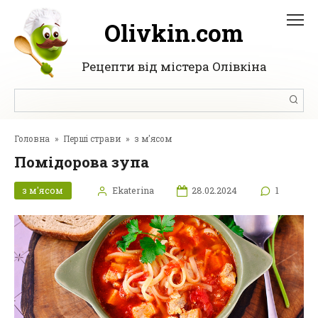
Перейти
до
Olivkin.com
вмісту
Рецепти від містера Олівкіна
Пошук:
Головна
»
Перші страви
»
з м'ясом
Помідорова зупа
з м'ясом
Ekaterina
28.02.2024
1